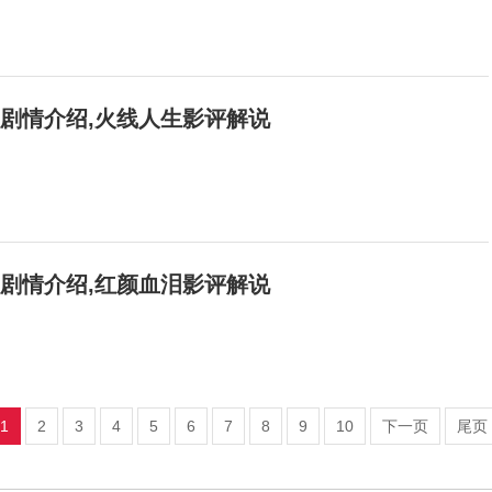
生剧情介绍,火线人生影评解说
泪剧情介绍,红颜血泪影评解说
1
2
3
4
5
6
7
8
9
10
下一页
尾页