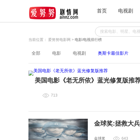
首页
电视剧
当前位置：
爱努努电影网
>
电影/电视排行榜
全部
电影
电视剧
奥斯卡最佳影片
美国电影《老无所依》蓝光修复版推
713
金球奖:拯救大
金球奖
643