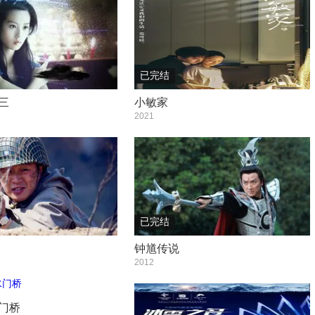
已完结
三
小敏家
2021
已完结
钟馗传说
2012
门桥