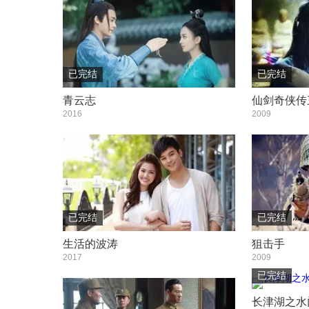
已完结
已完结
青云志
仙剑奇侠传
2016
2009
已完结
已完结
生活的波涛
狙击手
2017
2009
已完结
长津湖之水